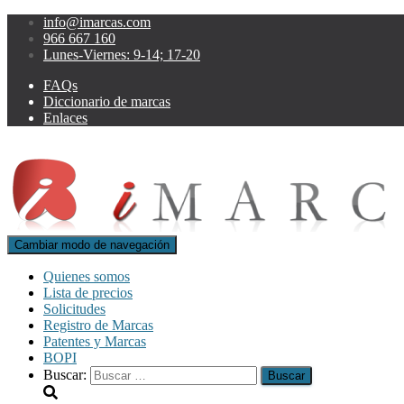
info@imarcas.com
966 667 160
Lunes-Viernes: 9-14; 17-20
FAQs
Diccionario de marcas
Enlaces
Cambiar modo de navegación
Quienes somos
Lista de precios
Solicitudes
Registro de Marcas
Patentes y Marcas
BOPI
Buscar: