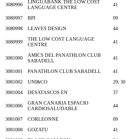
LINGUABANK THE LOW COST
3080996
41
LANGUAGE CENTRE
3080997
BPI
09
3080998
LEAVES DESIGN
44
THE LOW COST LANGUAGE
3080999
41
CENTRE
AMICS DEL PANATHLON CLUB
3081000
41
SABADELL
3081001
PANATHLON CLUB SABADELL
41
3081002
UNI&CO
29, 30
3081004
DESATASCOS EN
37
GRAN CANARIA ESPACIO
3081006
44
CARDIOSALUDABLE
3081007
CORLEONNE
09
3081008
GOZATU
41