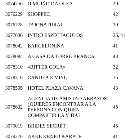
3074756
O MUIÑO DA OLEA
29
3076229
SHOPPIIC
42
3076778
TAJONATURAL
29
3077036
INTRO ESPECTACULOS
35, 41
3078042
BARCELONINA
41
3078084
A CASA DA TORRE BRANCA
43
3078310
«BITTER COLA»
32
3078316
CANDEA E MIÑO
35
3078595
HOTEL PLAZA CAVANA
43
AGENCIA DE AMISTAD ABRAZOS
¿QUIERES ENCONTRAR A LA
3078632
45
PERSONA CON QUIEN
COMPARTIR LA VIDA?
3079019
BRIDES SECRET
45
3079276
AKKE KENPO KARATE
41