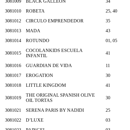
3081009
BLACK GALLEON
34
3081010
ROBETA
25, 40
3081012
CIRCULO EMPRENDEDOR
35
3081013
MADA
43
3081014
ROTUNDO
01, 05
COCOLANKIDS ESCUELA
3081015
41
INFANTIL
3081016
GUARDIAN DE VIDA
11
3081017
EROGATION
30
3081018
LITTLE KINGDOM
41
THE ORIGINAL SPANISH OLIVE
3081019
30
OIL TORTAS
3081021
SERENA PARIS BY NADIDI
25
3081022
D’LUXE
03
3081023
PAINGEL
03