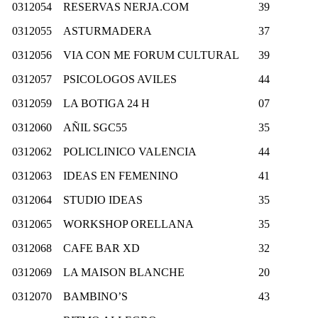
0312054
RESERVAS NERJA.COM
39
0312055
ASTURMADERA
37
0312056
VIA CON ME FORUM CULTURAL
39
0312057
PSICOLOGOS AVILES
44
0312059
LA BOTIGA 24 H
07
0312060
AÑIL SGC55
35
0312062
POLICLINICO VALENCIA
44
0312063
IDEAS EN FEMENINO
41
0312064
STUDIO IDEAS
35
0312065
WORKSHOP ORELLANA
35
0312068
CAFE BAR XD
32
0312069
LA MAISON BLANCHE
20
0312070
BAMBINO’S
43