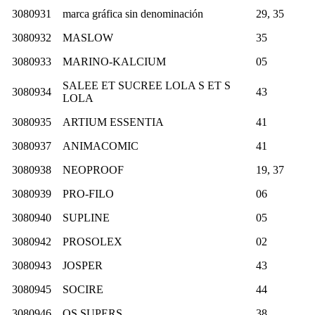
3080931
marca gráfica sin denominación
29, 35
3080932
MASLOW
35
3080933
MARINO-KALCIUM
05
SALEE ET SUCREE LOLA S ET S
3080934
43
LOLA
3080935
ARTIUM ESSENTIA
41
3080937
ANIMACOMIC
41
3080938
NEOPROOF
19, 37
3080939
PRO-FILO
06
3080940
SUPLINE
05
3080942
PROSOLEX
02
3080943
JOSPER
43
3080945
SOCIRE
44
3080946
OS SUPERS
38