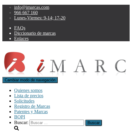
info@imarcas.com
966 667 160
Lunes-Viernes: 9-14; 17-20
FAQs
Diccionario de marcas
Enlaces
Cambiar modo de navegación
Quienes somos
Lista de precios
Solicitudes
Registro de Marcas
Patentes y Marcas
BOPI
Buscar: