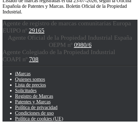
Listado de marcas registradas el día 23-07-2026, según la Oficina
Española de Patentes y Marcas. Boletin Oficial de la Propiedad
Industrial.
Agente de registro de marcas comunitarias Europa
EUIPO nº
29165
Agente Oficial de la Propiedad Industrial España
OEPM nº
0980/6
Agente Colegiado de la Propiedad Industrial
COAPI nº
708
iMarcas
Quienes somos
Lista de precios
Solicitudes
Registro de Marcas
Patentes y Marcas
Política de privacidad
Condiciones de uso
Política de cookies (UE)