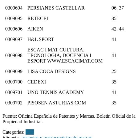
0309694
PERSIANES CASTELLAR
06, 37
0309695
RETECEL
35
0309696
AIKEN
42, 44
0309697
H&L SPORT
41
ESCAC I MAT CULTURA,
0309698
TECNOLOGIA, DOCENCIA I
41
ESPORT WWW.ESCACIMAT.COM
0309699
LISA COCA DESIGNS
25
0309700
CEDEXI
35
0309701
UNO TENNIS ACADEMY
41
0309702
PISOSEN ASTURIAS.COM
35
Fuente: Oficina Española de Patentes y Marcas. Boletin Oficial de la
Propiedad Industrial.
Categorías:
bopi
Etiquetas:
patentes y marcas
registro de marcas