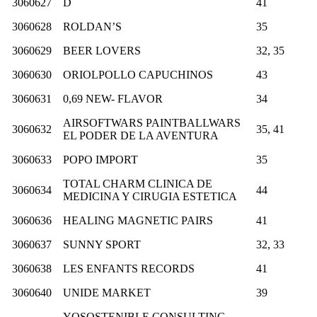
3060627
D
41
3060628
ROLDAN’S
35
3060629
BEER LOVERS
32, 35
3060630
ORIOLPOLLO CAPUCHINOS
43
3060631
0,69 NEW- FLAVOR
34
AIRSOFTWARS PAINTBALLWARS
3060632
35, 41
EL PODER DE LA AVENTURA
3060633
POPO IMPORT
35
TOTAL CHARM CLINICA DE
3060634
44
MEDICINA Y CIRUGIA ESTETICA
3060636
HEALING MAGNETIC PAIRS
41
3060637
SUNNY SPORT
32, 33
3060638
LES ENFANTS RECORDS
41
3060640
UNIDE MARKET
39
YOSOSTENIBLE CONSULTING