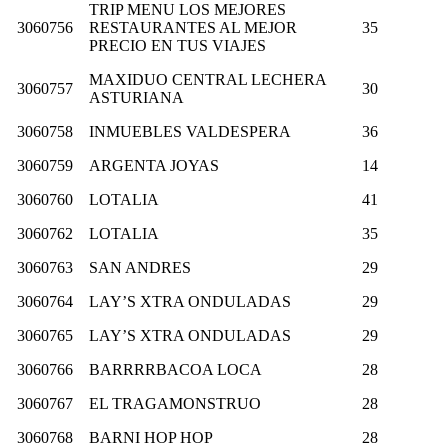
TRIP MENU LOS MEJORES
3060756
RESTAURANTES AL MEJOR
35
PRECIO EN TUS VIAJES
MAXIDUO CENTRAL LECHERA
3060757
30
ASTURIANA
3060758
INMUEBLES VALDESPERA
36
3060759
ARGENTA JOYAS
14
3060760
LOTALIA
41
3060762
LOTALIA
35
3060763
SAN ANDRES
29
3060764
LAY’S XTRA ONDULADAS
29
3060765
LAY’S XTRA ONDULADAS
29
3060766
BARRRRBACOA LOCA
28
3060767
EL TRAGAMONSTRUO
28
3060768
BARNI HOP HOP
28