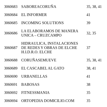
3060683
SABOREACORUÑA
35, 38, 41
3060684
EL INFORMER
41
3060685
INCOMING SOLUTIONS
39
LA ELABORAMOS DE MANERA
3060686
32, 35
UNICA – CRUZCAMPO
HIDRAULICA, INSTALACIONES
3060687
DE REDES Y OBRAS DE ELCHE
37
H.I.D.R.O. ELCHE
3060688
CORUÑASEMUEVE
35, 38, 41
3060689
EL CASCABEL AL GATO
38, 41
3060690
URBANELLAS
41
3060691
BABOSAS
38
3060692
FITNESSMANIA
35
3060694
ORTOPEDIA DOMICILIO.COM
35