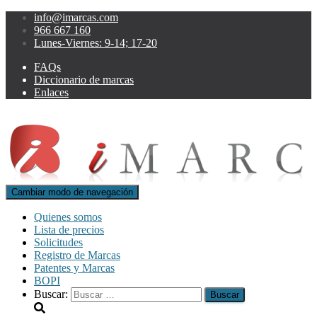
info@imarcas.com
966 667 160
Lunes-Viernes: 9-14; 17-20
FAQs
Diccionario de marcas
Enlaces
Cambiar modo de navegación
Quienes somos
Lista de precios
Solicitudes
Registro de Marcas
Patentes y Marcas
BOPI
Buscar: