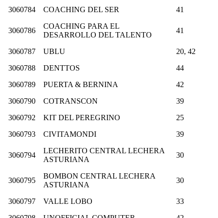
3060784
COACHING DEL SER
41
COACHING PARA EL
3060786
41
DESARROLLO DEL TALENTO
3060787
UBLU
20, 42
3060788
DENTTOS
44
3060789
PUERTA & BERNINA
42
3060790
COTRANSCON
39
3060792
KIT DEL PEREGRINO
25
3060793
CIVITAMONDI
39
LECHERITO CENTRAL LECHERA
3060794
30
ASTURIANA
BOMBON CENTRAL LECHERA
3060795
30
ASTURIANA
3060797
VALLE LOBO
33
3060798
UNOFFICIAL COMPUTER
42