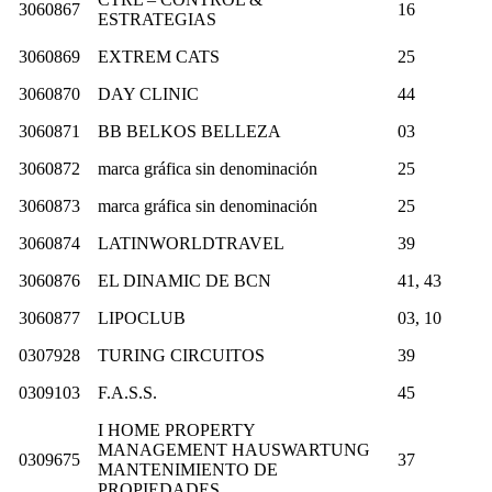
3060867
16
ESTRATEGIAS
3060869
EXTREM CATS
25
3060870
DAY CLINIC
44
3060871
BB BELKOS BELLEZA
03
3060872
marca gráfica sin denominación
25
3060873
marca gráfica sin denominación
25
3060874
LATINWORLDTRAVEL
39
3060876
EL DINAMIC DE BCN
41, 43
3060877
LIPOCLUB
03, 10
0307928
TURING CIRCUITOS
39
0309103
F.A.S.S.
45
I HOME PROPERTY
MANAGEMENT HAUSWARTUNG
0309675
37
MANTENIMIENTO DE
PROPIEDADES