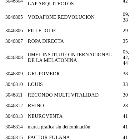
3046804
42
LAP ARQUITECTOS
09,
3046805
VODAFONE REDVOLUCION
38
3046806
FILLE JOLIE
29
3046807
ROPA DIRECTA
35
05,
IIMEL INSTITUTO INTERNACIONAL
3046808
42,
DE LA MELATONINA
44
3046809
GRUPOMEDIC
38
3046810
LOUIS
33
3046811
RECONDO MULTI VITALIDAD
30
3046812
RHINO
28
3046813
NEUROVENTA
41
3046814
marca gráfica sin denominación
41
3046815
FACTOR FULANA
41