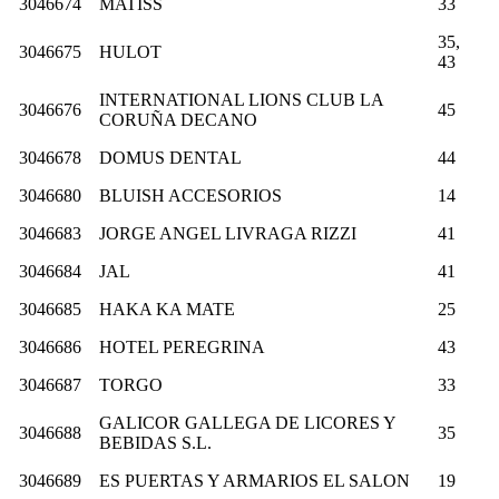
3046674
MATISS
33
35,
3046675
HULOT
43
INTERNATIONAL LIONS CLUB LA
3046676
45
CORUÑA DECANO
3046678
DOMUS DENTAL
44
3046680
BLUISH ACCESORIOS
14
3046683
JORGE ANGEL LIVRAGA RIZZI
41
3046684
JAL
41
3046685
HAKA KA MATE
25
3046686
HOTEL PEREGRINA
43
3046687
TORGO
33
GALICOR GALLEGA DE LICORES Y
3046688
35
BEBIDAS S.L.
3046689
ES PUERTAS Y ARMARIOS EL SALON
19