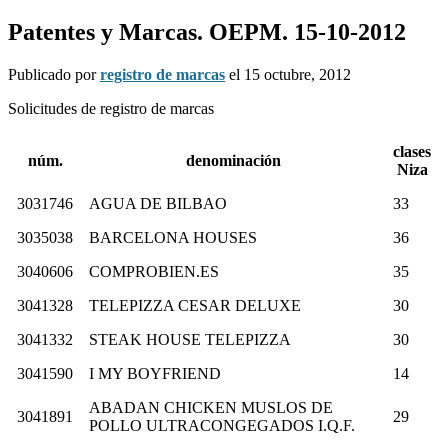
Patentes y Marcas. OEPM. 15-10-2012
Publicado por
registro de marcas
el
15 octubre, 2012
Solicitudes de registro de marcas
clases
núm.
denominación
Niza
3031746
AGUA DE BILBAO
33
3035038
BARCELONA HOUSES
36
3040606
COMPROBIEN.ES
35
3041328
TELEPIZZA CESAR DELUXE
30
3041332
STEAK HOUSE TELEPIZZA
30
3041590
I MY BOYFRIEND
14
ABADAN CHICKEN MUSLOS DE
3041891
29
POLLO ULTRACONGEGADOS I.Q.F.