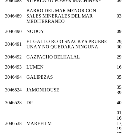
3046488
STIERLAND POWER MACHINERY
09
BARRO DEL MAR MENOR CON
3046489
SALES MINERALES DEL MAR
03
MEDITERRANEO
3046490
NODOY
09
EL GALLO ROJO SNACKYS PRUEBE
29,
3046491
UNA Y NO QUEDARA NINGUNA
30
3046492
GAZPACHO BELHALAL
29
3046493
LUMEN
16
3046494
GALIPEZAS
35
35,
3046524
JAMONHOUSE
39
3046528
DP
40
01,
16,
3046538
MAREFILM
17,
19,