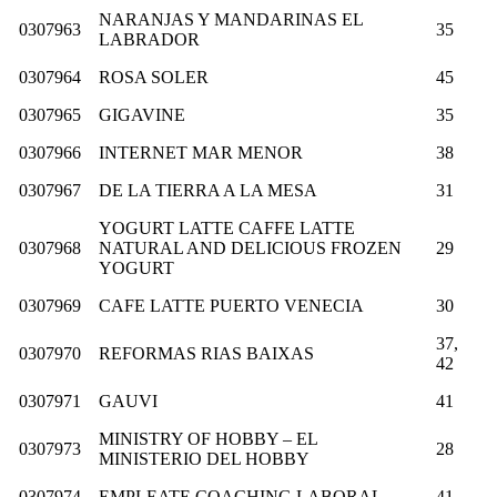
NARANJAS Y MANDARINAS EL
0307963
35
LABRADOR
0307964
ROSA SOLER
45
0307965
GIGAVINE
35
0307966
INTERNET MAR MENOR
38
0307967
DE LA TIERRA A LA MESA
31
YOGURT LATTE CAFFE LATTE
0307968
NATURAL AND DELICIOUS FROZEN
29
YOGURT
0307969
CAFE LATTE PUERTO VENECIA
30
37,
0307970
REFORMAS RIAS BAIXAS
42
0307971
GAUVI
41
MINISTRY OF HOBBY – EL
0307973
28
MINISTERIO DEL HOBBY
0307974
EMPLEATE COACHING LABORAL
41