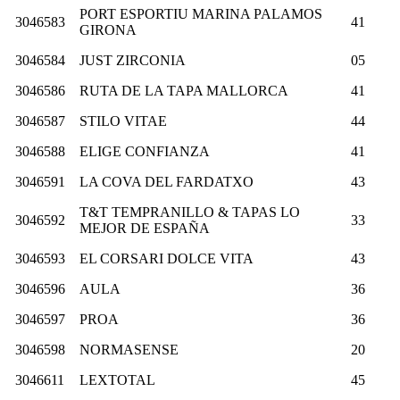
PORT ESPORTIU MARINA PALAMOS
3046583
41
GIRONA
3046584
JUST ZIRCONIA
05
3046586
RUTA DE LA TAPA MALLORCA
41
3046587
STILO VITAE
44
3046588
ELIGE CONFIANZA
41
3046591
LA COVA DEL FARDATXO
43
T&T TEMPRANILLO & TAPAS LO
3046592
33
MEJOR DE ESPAÑA
3046593
EL CORSARI DOLCE VITA
43
3046596
AULA
36
3046597
PROA
36
3046598
NORMASENSE
20
3046611
LEXTOTAL
45