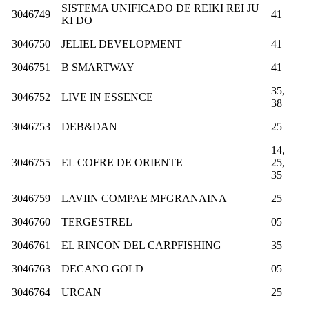
SISTEMA UNIFICADO DE REIKI REI JU
3046749
41
KI DO
3046750
JELIEL DEVELOPMENT
41
3046751
B SMARTWAY
41
35,
3046752
LIVE IN ESSENCE
38
3046753
DEB&DAN
25
14,
3046755
EL COFRE DE ORIENTE
25,
35
3046759
LAVIIN COMPAE MFGRANAINA
25
3046760
TERGESTREL
05
3046761
EL RINCON DEL CARPFISHING
35
3046763
DECANO GOLD
05
3046764
URCAN
25