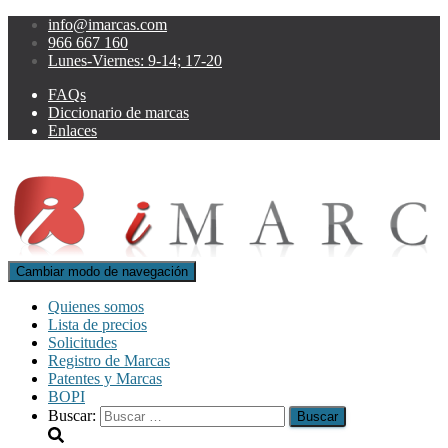
info@imarcas.com
966 667 160
Lunes-Viernes: 9-14; 17-20
FAQs
Diccionario de marcas
Enlaces
Cambiar modo de navegación
Quienes somos
Lista de precios
Solicitudes
Registro de Marcas
Patentes y Marcas
BOPI
Buscar: