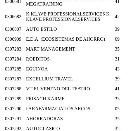
0306681
41
MEGATRAINING
K KLAVE PROFESSIONALSERVICES K
0306682
42
KLAVE PROFESSIONALSERVICES
0306807
AUTO ESTILO
39
0306909
E.D.A. (ECOSISTEMAS DE AHORRO)
09
0307283
MART MANAGEMENT
35
0307284
ROEDITOS
31
0307285
EGUINOA
43
0307287
EXCELLIUM TRAVEL
39
0307288
VT EL VENENO DEL TEATRO
41
0307289
FRISACH KARME
33
0307290
PARAFARMACIA LOS ARCOS
05
0307291
AHORRADORAS
35
0307292
AUTOCLASICO
35