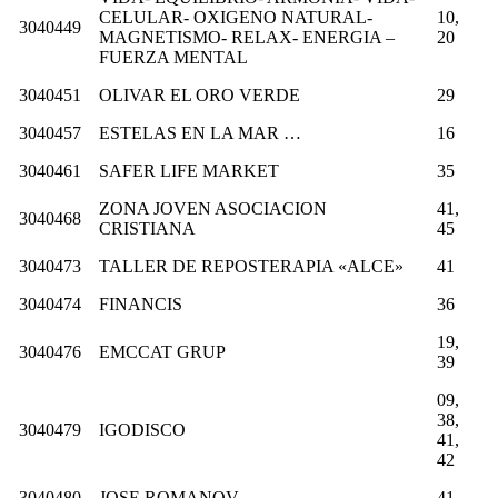
CELULAR- OXIGENO NATURAL-
10,
3040449
MAGNETISMO- RELAX- ENERGIA –
20
FUERZA MENTAL
3040451
OLIVAR EL ORO VERDE
29
3040457
ESTELAS EN LA MAR …
16
3040461
SAFER LIFE MARKET
35
ZONA JOVEN ASOCIACION
41,
3040468
CRISTIANA
45
3040473
TALLER DE REPOSTERAPIA «ALCE»
41
3040474
FINANCIS
36
19,
3040476
EMCCAT GRUP
39
09,
38,
3040479
IGODISCO
41,
42
3040480
JOSE ROMANOV
41