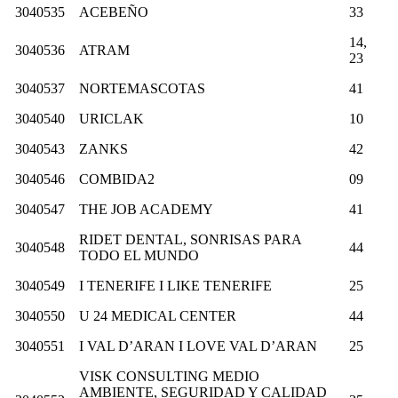
3040535
ACEBEÑO
33
14,
3040536
ATRAM
23
3040537
NORTEMASCOTAS
41
3040540
URICLAK
10
3040543
ZANKS
42
3040546
COMBIDA2
09
3040547
THE JOB ACADEMY
41
RIDET DENTAL, SONRISAS PARA
3040548
44
TODO EL MUNDO
3040549
I TENERIFE I LIKE TENERIFE
25
3040550
U 24 MEDICAL CENTER
44
3040551
I VAL D’ARAN I LOVE VAL D’ARAN
25
VISK CONSULTING MEDIO
AMBIENTE, SEGURIDAD Y CALIDAD