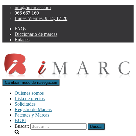
info@imarcas.com
966 667 160
Lunes-Viernes: 9-14; 17-20
FAQs
Diccionario de marcas
Enlaces
Cambiar modo de navegación
Quienes somos
Lista de precios
Solicitudes
Registro de Marcas
Patentes y Marcas
BOPI
Buscar: