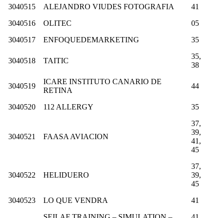
3040515
ALEJANDRO VIUDES FOTOGRAFIA
41
3040516
OLITEC
05
3040517
ENFOQUEDEMARKETING
35
35,
3040518
TAITIC
38
ICARE INSTITUTO CANARIO DE
3040519
44
RETINA
3040520
112 ALLERGY
35
37,
39,
3040521
FAASA AVIACION
41,
45
37,
3040522
HELIDUERO
39,
45
3040523
LO QUE VENDRA
41
SEILAF TRAINING – SIMULATION –
41,