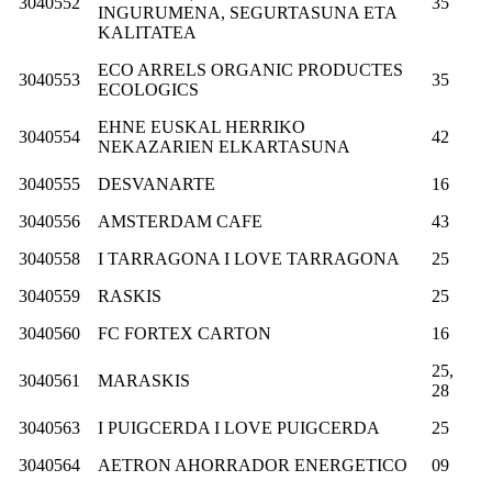
3040552
35
INGURUMENA, SEGURTASUNA ETA
KALITATEA
ECO ARRELS ORGANIC PRODUCTES
3040553
35
ECOLOGICS
EHNE EUSKAL HERRIKO
3040554
42
NEKAZARIEN ELKARTASUNA
3040555
DESVANARTE
16
3040556
AMSTERDAM CAFE
43
3040558
I TARRAGONA I LOVE TARRAGONA
25
3040559
RASKIS
25
3040560
FC FORTEX CARTON
16
25,
3040561
MARASKIS
28
3040563
I PUIGCERDA I LOVE PUIGCERDA
25
3040564
AETRON AHORRADOR ENERGETICO
09