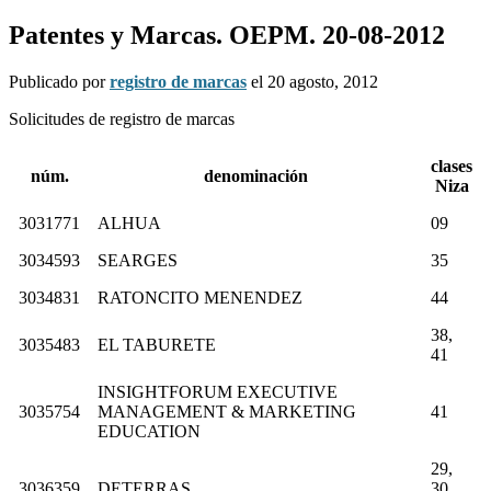
Patentes y Marcas. OEPM. 20-08-2012
Publicado por
registro de marcas
el
20 agosto, 2012
Solicitudes de registro de marcas
clases
núm.
denominación
Niza
3031771
ALHUA
09
3034593
SEARGES
35
3034831
RATONCITO MENENDEZ
44
38,
3035483
EL TABURETE
41
INSIGHTFORUM EXECUTIVE
3035754
MANAGEMENT & MARKETING
41
EDUCATION
29,
3036359
DETERRAS
30,