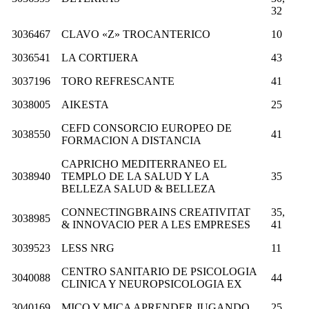
32
3036467
CLAVO «Z» TROCANTERICO
10
3036541
LA CORTIJERA
43
3037196
TORO REFRESCANTE
41
3038005
AIKESTA
25
CEFD CONSORCIO EUROPEO DE
3038550
41
FORMACION A DISTANCIA
CAPRICHO MEDITERRANEO EL
3038940
TEMPLO DE LA SALUD Y LA
35
BELLEZA SALUD & BELLEZA
CONNECTINGBRAINS CREATIVITAT
35,
3038985
& INNOVACIO PER A LES EMPRESES
41
3039523
LESS NRG
11
CENTRO SANITARIO DE PSICOLOGIA
3040088
44
CLINICA Y NEUROPSICOLOGIA EX
3040169
MICO Y MICA APRENDER JUGANDO
25