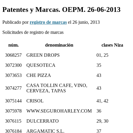
Patentes y Marcas. OEPM. 26-06-2013
Publicado por
registro de marcas
el
26 junio, 2013
Solicitudes de registro de marcas
núm.
denominación
clases Niza
3068257
GREEN DROPS
01, 25
3072300
QUESOTECA
35
3073653
CHE PIZZA
43
CASA TOLLIN CAFE, VINO,
3074277
43
CERVEZA, TAPAS
3075144
CRISOL
41, 42
3075978
WWW.SEGUROHARLEY.COM
36
3076115
DULCERRATO
29, 30
3076184
ARGAMATIC S.L.
37