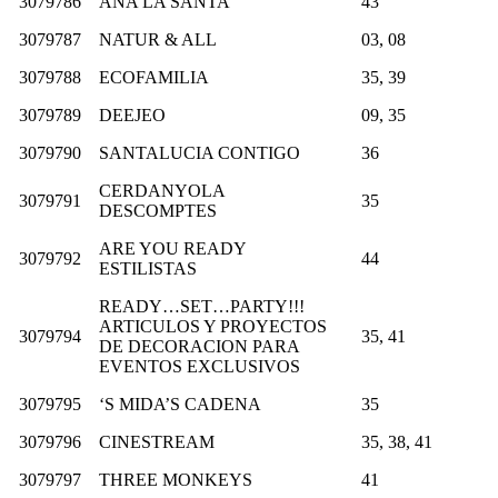
3079786
ANA LA SANTA
43
3079787
NATUR & ALL
03, 08
3079788
ECOFAMILIA
35, 39
3079789
DEEJEO
09, 35
3079790
SANTALUCIA CONTIGO
36
CERDANYOLA
3079791
35
DESCOMPTES
ARE YOU READY
3079792
44
ESTILISTAS
READY…SET…PARTY!!!
ARTICULOS Y PROYECTOS
3079794
35, 41
DE DECORACION PARA
EVENTOS EXCLUSIVOS
3079795
‘S MIDA’S CADENA
35
3079796
CINESTREAM
35, 38, 41
3079797
THREE MONKEYS
41