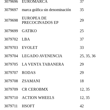
3079696
EUROMARCA
37
3079697
marca gráfica sin denominación
35
EUROPEA DE
3079698
29
PRECOCINADOS EP
3079699
GATIKO
25
3079702
LBA
37
3079703
EVOLET
33
3079704
LEGADO AVENENCIA
25, 35, 36
3079705
LA VENTA TABANERA
29
3079707
RODAS
29
3079708
ZSAMANI
18
3079709
CR CEROBMX
12, 35
3079710
ACTION WHEELS
12, 35
3079711
HSOFT
42