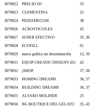
3079822
PRECIO DJ
35
3079823
CLEMENTINA
25
3079824
PEDIAMECUM
38
3079826
ACROSTICOS.ES
45
3079827
SUPER EFECTIVO
35, 36
3079828
ECOFILL
01
3079829
marca gráfica sin denominación
12, 39
3079831
EQUIP CREATIU DISSENY (D)
42
3079832
¡SHOP
37, 38
3079833
HOMING DREAMS
36, 37
3079834
BUILDING DREAMS
36, 37
3079835
ALVARO MOLINER
25
3079836
BG BOUTIQUE DEL GELATO
35, 43