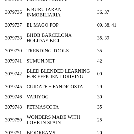
B BURUTARAN
3079736
36, 37
INMOBILIARIA
3079737
EL MAGO POP
09, 38, 41
BHDB BARCELONA
3079738
35, 39
HOLIDAY BICI
3079739
TRENDING TOOLS
35
3079741
SUMUN.NET
42
BLED BLENDED LEARNING
3079742
09
FOR EFFICIENT DRIVING
3079745
CUIDATE + FANDICOSTA
29
3079746
VARIYOG
30
3079748
PETMASCOTA
35
WONDERS MADE WITH
3079750
25
LOVE IN SPAIN
3079751
BIODREAMS
20