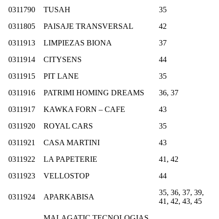
0311790
TUSAH
35
0311805
PAISAJE TRANSVERSAL
42
0311913
LIMPIEZAS BIONA
37
0311914
CITYSENS
44
0311915
PIT LANE
35
0311916
PATRIMI HOMING DREAMS
36, 37
0311917
KAWKA FORN – CAFE
43
0311920
ROYAL CARS
35
0311921
CASA MARTINI
43
0311922
LA PAPETERIE
41, 42
0311923
VELLOSTOP
44
35, 36, 37, 39,
0311924
APARKABISA
41, 42, 43, 45
MALAGATIC TECNOLOGIAS