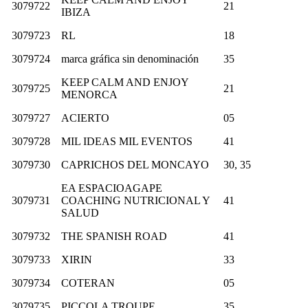
3079722
21
IBIZA
3079723
RL
18
3079724
marca gráfica sin denominación
35
KEEP CALM AND ENJOY
3079725
21
MENORCA
3079727
ACIERTO
05
3079728
MIL IDEAS MIL EVENTOS
41
3079730
CAPRICHOS DEL MONCAYO
30, 35
EA ESPACIOAGAPE
3079731
COACHING NUTRICIONAL Y
41
SALUD
3079732
THE SPANISH ROAD
41
3079733
XIRIN
33
3079734
COTERAN
05
3079735
PICCOLA TROUPE
35