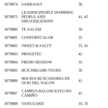
3079874
SAHRAOUI
30
LEADINGPEOPLE INSPIRING
3079875
PEOPLE AND
41, 45
ORGANIZATIONS
3079880
TE SALAM
30
3079881
CONFORTCALOR
35
3079882
SWEET & SALTY
35, 43
3079883
PROGETEC
42
3079884
FRESH SHADOW
16
3079885
BCN DREAMS TOURS
39
BOCINA BUSCADORES DE
3079886
41
OCIO DEL NALON
CAMPUS BALONCESTO NO
3079887
41
CAMIÑO
3079888
VANGUARD
10, 35