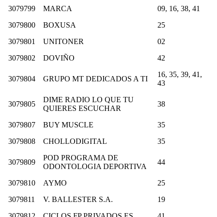
3079799
MARCA
09, 16, 38, 41
3079800
BOXUSA
25
3079801
UNITONER
02
3079802
DOVIÑO
42
16, 35, 39, 41,
3079804
GRUPO MT DEDICADOS A TI
43
DIME RADIO LO QUE TU
3079805
38
QUIERES ESCUCHAR
3079807
BUY MUSCLE
35
3079808
CHOLLODIGITAL
35
POD PROGRAMA DE
3079809
44
ODONTOLOGIA DEPORTIVA
3079810
AYMO
25
3079811
V. BALLESTER S.A.
19
3079812
CICLOS FP PRIVADOS.ES
41