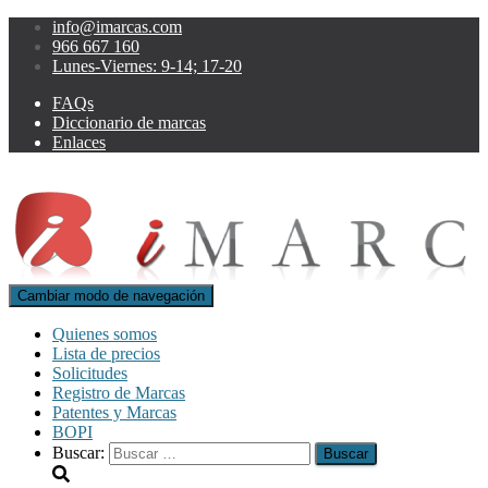
info@imarcas.com
966 667 160
Lunes-Viernes: 9-14; 17-20
FAQs
Diccionario de marcas
Enlaces
Cambiar modo de navegación
Quienes somos
Lista de precios
Solicitudes
Registro de Marcas
Patentes y Marcas
BOPI
Buscar: