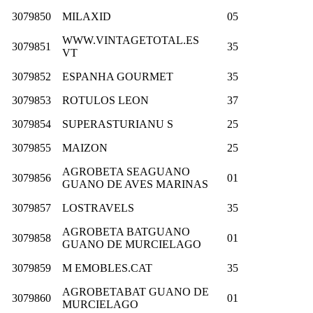
3079850
MILAXID
05
WWW.VINTAGETOTAL.ES
3079851
35
VT
3079852
ESPANHA GOURMET
35
3079853
ROTULOS LEON
37
3079854
SUPERASTURIANU S
25
3079855
MAIZON
25
AGROBETA SEAGUANO
3079856
01
GUANO DE AVES MARINAS
3079857
LOSTRAVELS
35
AGROBETA BATGUANO
3079858
01
GUANO DE MURCIELAGO
3079859
M EMOBLES.CAT
35
AGROBETABAT GUANO DE
3079860
01
MURCIELAGO